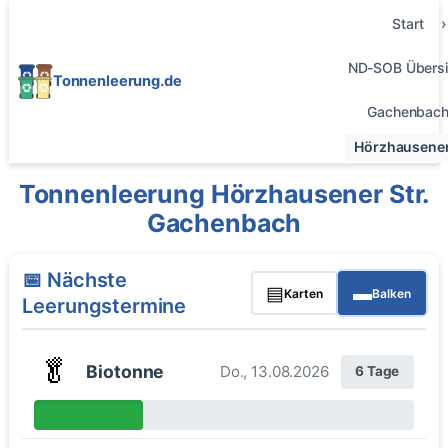
Start
ND-SOB Übersi
Tonnenleerung.de
Gachenbac
Hörzhausener 
Tonnenleerung Hörzhausener Str.
Gachenbach
📅 Nächste
▤
▬
Karten
Balken
Leerungstermine
🥬
Biotonne
Do., 13.08.2026
6 Tage