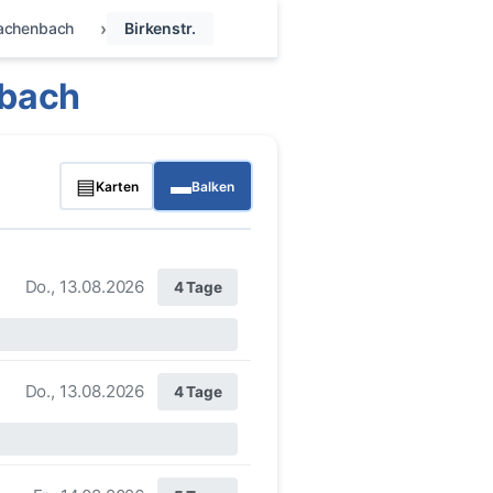
achenbach
Birkenstr.
nbach
▤
▬
Karten
Balken
Do., 13.08.2026
4 Tage
Do., 13.08.2026
4 Tage