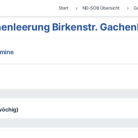
Start
ND-SOB Übersicht
G
enleerung Birkenstr. Gache
rmine
wöchig)