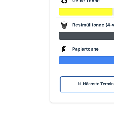
♻️
Gelbe Tonne
🗑️
Restmülltonne (4-
📄
Papiertonne
📊 Nächste Termin