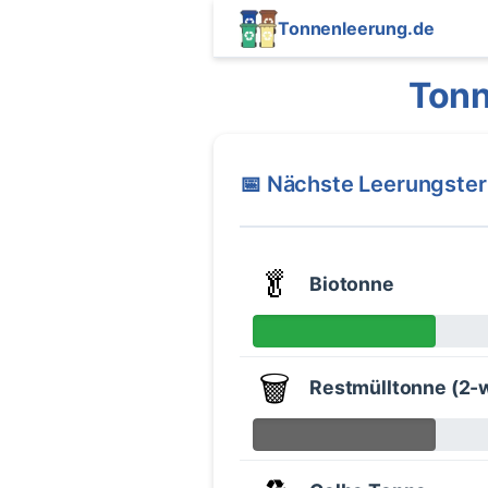
Tonnenleerung.de
Tonn
📅 Nächste Leerungste
🥬
Biotonne
🗑️
Restmülltonne (2-