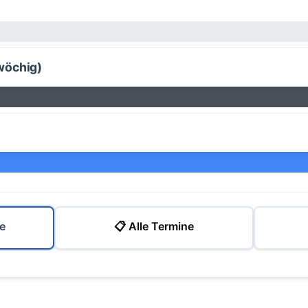
wöchig)
e
📋 Alle Termine