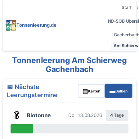
Start
ND-SOB Übersi
Tonnenleerung.de
Gachenbac
Am Schierw
Tonnenleerung Am Schierweg
Gachenbach
📅 Nächste
▤
▬
Karten
Balken
Leerungstermine
🥬
Biotonne
Do., 13.08.2026
4 Tage