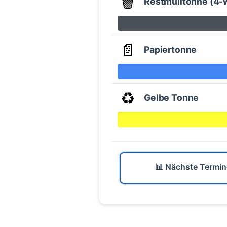
🗑️
Restmülltonne (4-
📄
Papiertonne
♻️
Gelbe Tonne
📊 Nächste Termin