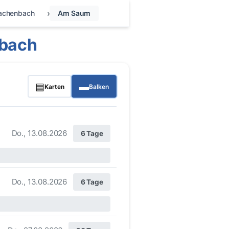
achenbach
Am Saum
bach
▤
▬
Karten
Balken
Do., 13.08.2026
6 Tage
Do., 13.08.2026
6 Tage