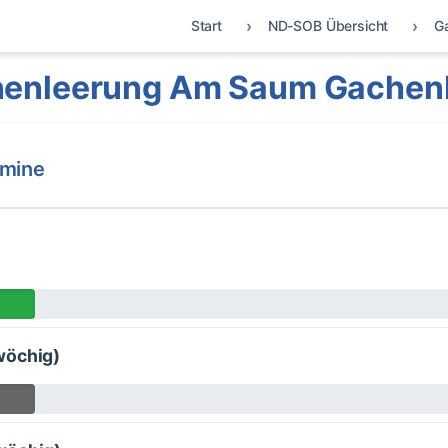
Start
ND-SOB Übersicht
G
nenleerung Am Saum Gachen
rmine
wöchig)