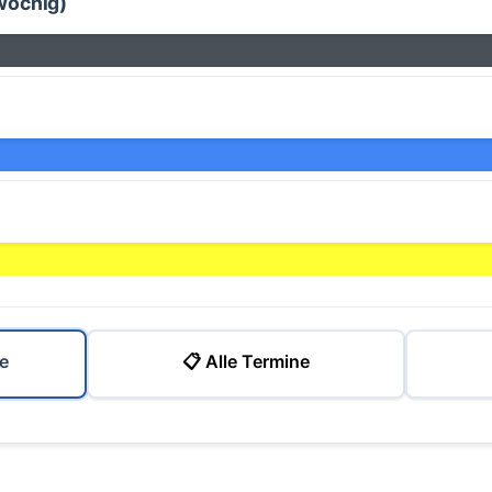
wöchig)
e
📋 Alle Termine