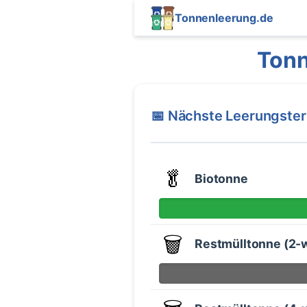
Tonnenleerung.de
Ton
📅 Nächste Leerungste
🥬
Biotonne
🗑️
Restmülltonne (2-