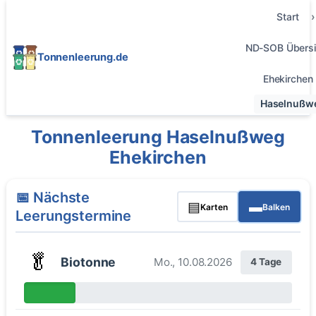
Start
ND-SOB Übersi
Tonnenleerung.de
Ehekirchen
Haselnußw
Tonnenleerung Haselnußweg
Ehekirchen
📅 Nächste
▤
▬
Karten
Balken
Leerungstermine
🥬
Biotonne
Mo., 10.08.2026
4 Tage