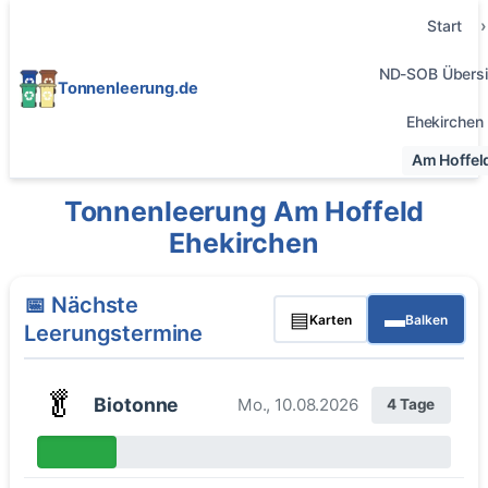
Start
ND-SOB Übersi
Tonnenleerung.de
Ehekirchen
Am Hoffel
Tonnenleerung Am Hoffeld
Ehekirchen
📅 Nächste
▤
▬
Karten
Balken
Leerungstermine
🥬
Biotonne
Mo., 10.08.2026
4 Tage