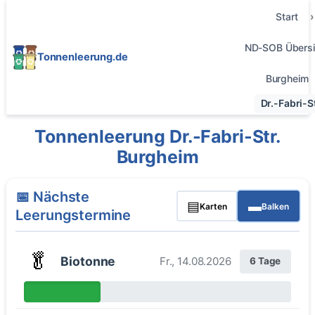
Start
ND-SOB Übersi
Tonnenleerung.de
Burgheim
Dr.-Fabri-St
Tonnenleerung Dr.-Fabri-Str.
Burgheim
📅 Nächste
▤
▬
Karten
Balken
Leerungstermine
🥬
Biotonne
Fr., 14.08.2026
6 Tage