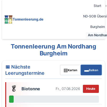
Start
ND-SOB Übersi
Tonnenleerung.de
Burgheim
Am Nordha
Tonnenleerung Am Nordhang
Burgheim
📅 Nächste
▤
▬
Karten
Balken
Leerungstermine
🥬
Biotonne
Fr., 07.08.2026
Heute