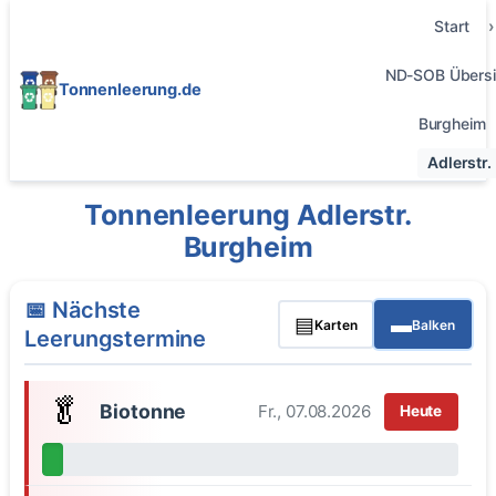
Start
ND-SOB Übersi
Tonnenleerung.de
Burgheim
Adlerstr.
Tonnenleerung Adlerstr.
Burgheim
📅 Nächste
▤
▬
Karten
Balken
Leerungstermine
🥬
Biotonne
Fr., 07.08.2026
Heute