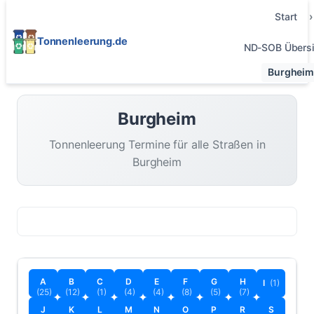
Start
Tonnenleerung.de
ND-SOB Übersi
Burgheim
Burgheim
Tonnenleerung Termine für alle Straßen in
Burgheim
A
B
C
D
E
F
G
H
I
(1)
(25)
(12)
(1)
(4)
(4)
(8)
(5)
(7)
J
K
L
M
N
O
P
R
S