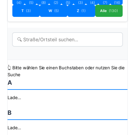
(4)
(5)
(8)
(2)
(5)
(3)
(4)
(7)
(16)
T
(3)
W
(5)
Z
(1)
Alle
(130)
👆 Bitte wählen Sie einen Buchstaben oder nutzen Sie die
Suche
A
Lade...
B
Lade...