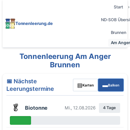
Start
ND-SOB Übersi
Tonnenleerung.de
Brunnen
Am Ange
Tonnenleerung Am Anger
Brunnen
📅 Nächste
▤
▬
Karten
Balken
Leerungstermine
🥬
Biotonne
Mi., 12.08.2026
4 Tage