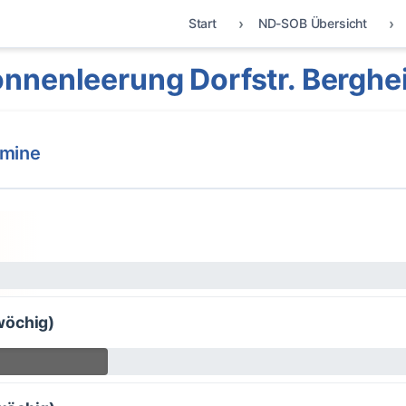
Start
ND-SOB Übersicht
onnenleerung Dorfstr. Berghe
rmine
wöchig)