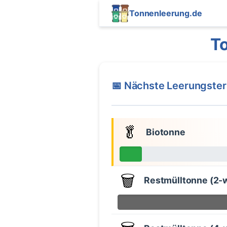
Tonnenleerung.de
T
📅 Nächste Leerungste
🥬
Biotonne
🗑️
Restmülltonne (2-