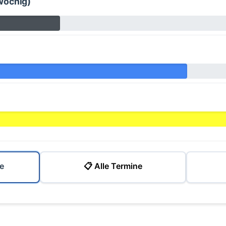
wöchig)
e
📋 Alle Termine