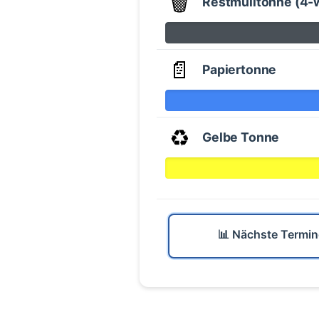
🗑️
Restmülltonne (4-
📄
Papiertonne
♻️
Gelbe Tonne
📊 Nächste Termin