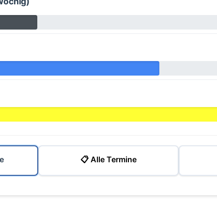
wöchig)
e
📋 Alle Termine