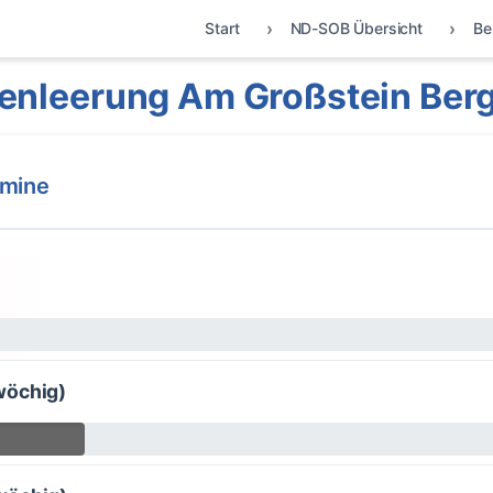
Start
ND-SOB Übersicht
Be
enleerung Am Großstein Ber
rmine
wöchig)