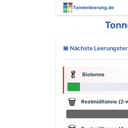
Tonnenleerung.de
Tonn
📅 Nächste Leerungste
🥬
Biotonne
🗑️
Restmülltonne (2-