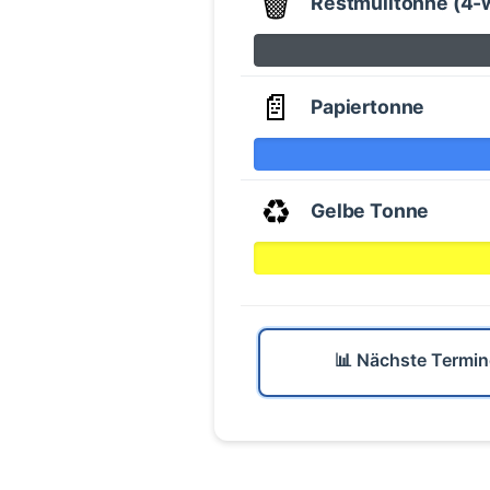
🗑️
Restmülltonne (4-
📄
Papiertonne
♻️
Gelbe Tonne
📊 Nächste Termin