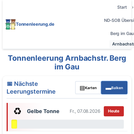
Start
ND-SOB Übersi
Tonnenleerung.de
Berg im Gau
Arnbachstr
Tonnenleerung Arnbachstr. Berg
im Gau
📅 Nächste
▤
▬
Karten
Balken
Leerungstermine
♻️
Gelbe Tonne
Fr., 07.08.2026
Heute