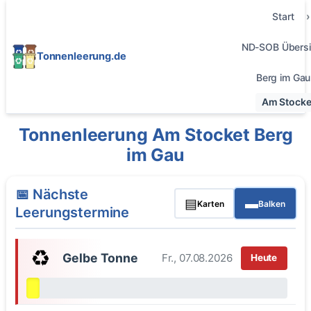
Start
ND-SOB Übersi
Tonnenleerung.de
Berg im Gau
Am Stocke
Tonnenleerung Am Stocket Berg
im Gau
📅 Nächste
▤
▬
Karten
Balken
Leerungstermine
♻️
Gelbe Tonne
Fr., 07.08.2026
Heute