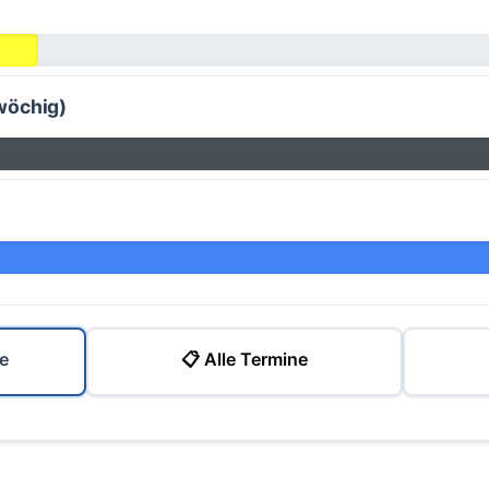
wöchig)
e
📋 Alle Termine