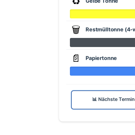
♻️
Gelbe Tonne
🗑️
Restmülltonne (4-
📄
Papiertonne
📊 Nächste Termin