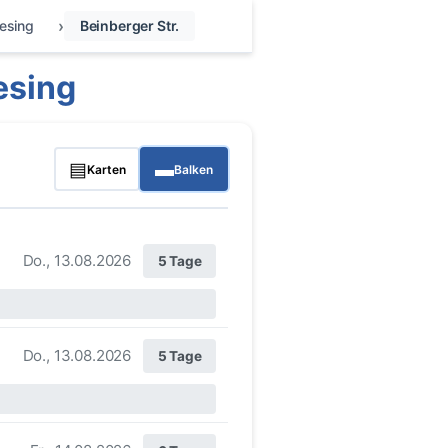
esing
Beinberger Str.
esing
▤
▬
Karten
Balken
Do., 13.08.2026
5 Tage
Do., 13.08.2026
5 Tage