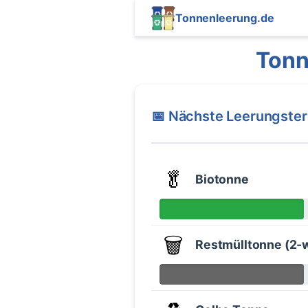
Tonnenleerung.de
Tonn
📅 Nächste Leerungste
🥬
Biotonne
🗑️
Restmülltonne (2-