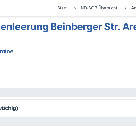
Start
ND-SOB Übersicht
Ar
enleerung Beinberger Str. Ar
rmine
wöchig)