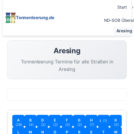
Start
Tonnenleerung.de
ND-SOB Übersi
Aresing
Aresing
Tonnenleerung Termine für alle Straßen in
Aresing
A
B
D
E
F
G
H
K
I
(1)
(28)
(4)
(2)
(2)
(3)
(2)
(7)
(3)
L
M
N
O
P
R
S
T
W