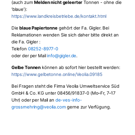
(auch zum
Melden nicht geleerter
Tonnen - ohne die
‘blaue’):
https://www.landkreisbetriebe.de/kontakt.html
Die
blaue Papiertonne
gehört der Fa. Gigler. Bei
Reklamationen wenden Sie sich daher bitte direkt an
die Fa. Gigler :
Telefon
08252-8977-0
oder der per Mail
info@gigler.de
.
Gelbe Tonnen
können ab sofort hier bestellt werden:
https://www.gelbetonne.online/Veolia.09185
Bei Fragen steht die Firma Veolia Umweltservice Süd
GmbH & Co. KG unter 08456/91837-0 (Mo–Fr, 7–17
Uhr) oder per Mail an
de-ves-info-
grossmehring@veolia.com
gerne zur Verfügung.