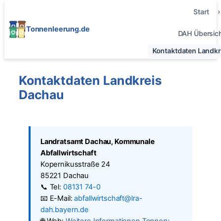
Start
Tonnenleerung.de
DAH Übersic
Kontaktdaten Landk
Kontaktdaten Landkreis
Dachau
Landratsamt Dachau, Kommunale
Abfallwirtschaft
Kopernikusstraße 24
85221 Dachau
📞 Tel:
08131 74-0
📧 E-Mail:
abfallwirtschaft@lra-
dah.bayern.de
🌐 Web:
Weitere Informationen Tonnen: