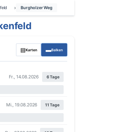
feld
Burgholzer Weg
kenfeld
▤
▬
Karten
Balken
Fr., 14.08.2026
6 Tage
Mi., 19.08.2026
11 Tage