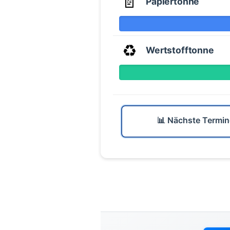
📄
Papiertonne
♻️
Wertstofftonne
📊 Nächste Termin