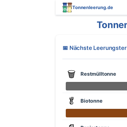
Tonnenleerung.de
Tonnen
📅 Nächste Leerungste
🗑️
Restmülltonne
🥬
Biotonne