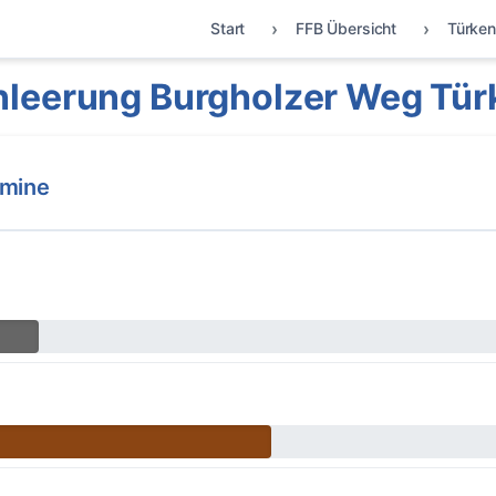
Start
FFB Übersicht
Türken
leerung Burgholzer Weg Tür
rmine