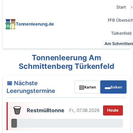
Start
FFB Übersich
Tonnenleerung.de
Türkenfeld
Am Schmitten
Tonnenleerung Am
Schmittenberg Türkenfeld
📅 Nächste
▤
▬
Karten
Balken
Leerungstermine
🗑️
Restmülltonne
Fr., 07.08.2026
Heute