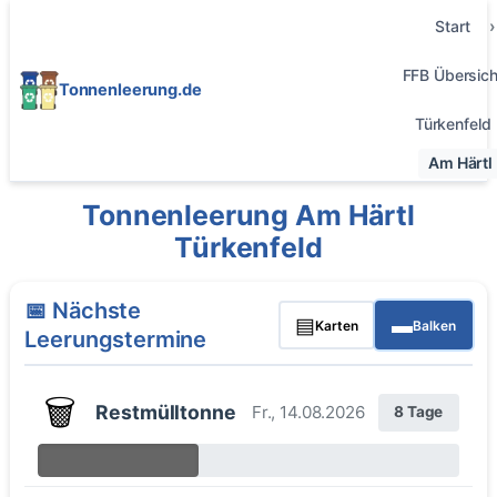
Start
FFB Übersich
Tonnenleerung.de
Türkenfeld
Am Härtl
Tonnenleerung Am Härtl
Türkenfeld
📅 Nächste
▤
▬
Karten
Balken
Leerungstermine
🗑️
Restmülltonne
Fr., 14.08.2026
8 Tage