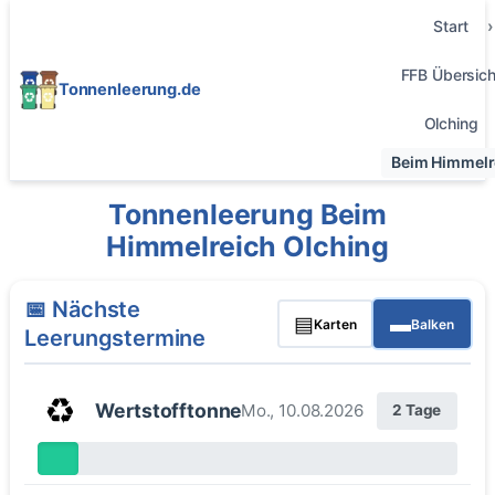
Start
FFB Übersich
Tonnenleerung.de
Olching
Beim Himmelr
Tonnenleerung Beim
Himmelreich Olching
📅 Nächste
▤
▬
Karten
Balken
Leerungstermine
♻️
Wertstofftonne
Mo., 10.08.2026
2 Tage