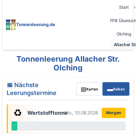
Start
FFB Übersich
Tonnenleerung.de
Olching
Allacher St
Tonnenleerung Allacher Str.
Olching
📅 Nächste
▤
▬
Karten
Balken
Leerungstermine
♻️
Wertstofftonne
Mo., 10.08.2026
Morgen