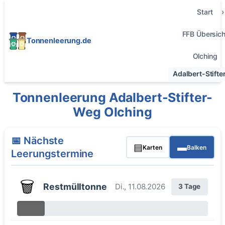
Start
FFB Übersich
Tonnenleerung.de
Olching
Adalbert-Stift
Tonnenleerung Adalbert-Stifter-
Weg Olching
📅 Nächste
▤
▬
Karten
Balken
Leerungstermine
🗑️
Restmülltonne
Di., 11.08.2026
3 Tage