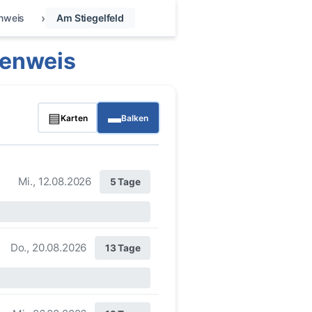
nweis
Am Stiegelfeld
renweis
▤
▬
Karten
Balken
Mi., 12.08.2026
5 Tage
Do., 20.08.2026
13 Tage