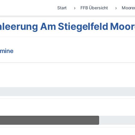
Start
FFB Übersicht
Moore
leerung Am Stiegelfeld Moo
rmine