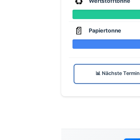
♻️
Wertstofftonne
📄
Papiertonne
📊 Nächste Termin