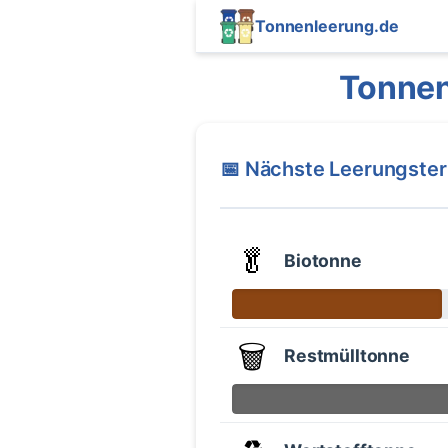
Tonnenleerung.de
Tonnen
📅 Nächste Leerungste
🥬
Biotonne
🗑️
Restmülltonne