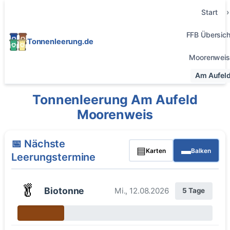
Start
FFB Übersich
Tonnenleerung.de
Moorenweis
Am Aufel
Tonnenleerung Am Aufeld
Moorenweis
📅 Nächste
▤
▬
Karten
Balken
Leerungstermine
🥬
Biotonne
Mi., 12.08.2026
5 Tage