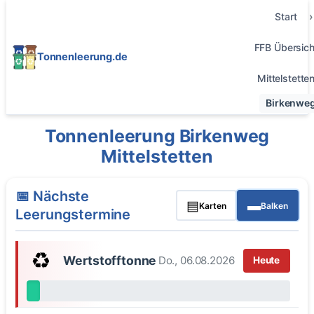
Start
FFB Übersich
Tonnenleerung.de
Mittelstette
Birkenwe
Tonnenleerung Birkenweg
Mittelstetten
📅 Nächste
▤
▬
Karten
Balken
Leerungstermine
♻️
Wertstofftonne
Do., 06.08.2026
Heute