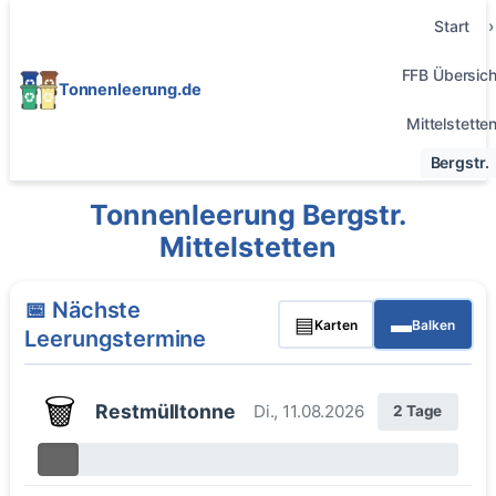
Start
FFB Übersich
Tonnenleerung.de
Mittelstette
Bergstr.
Tonnenleerung Bergstr.
Mittelstetten
📅 Nächste
▤
▬
Karten
Balken
Leerungstermine
🗑️
Restmülltonne
Di., 11.08.2026
2 Tage