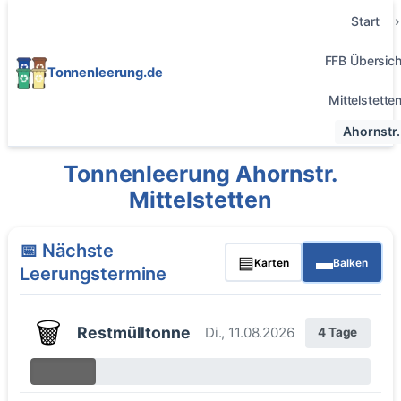
Start
FFB Übersich
Tonnenleerung.de
Mittelstette
Ahornstr.
Tonnenleerung Ahornstr.
Mittelstetten
📅 Nächste
▤
▬
Karten
Balken
Leerungstermine
🗑️
Restmülltonne
Di., 11.08.2026
4 Tage