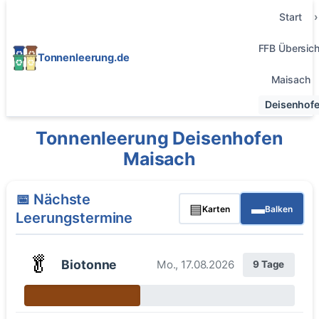
Start
FFB Übersich
Tonnenleerung.de
Maisach
Deisenhof
Tonnenleerung Deisenhofen
Maisach
📅 Nächste
▤
▬
Karten
Balken
Leerungstermine
🥬
Biotonne
Mo., 17.08.2026
9 Tage