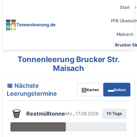
Start
FFB Übersich
Tonnenleerung.de
Maisach
Brucker Str
Tonnenleerung Brucker Str.
Maisach
📅 Nächste
▤
▬
Karten
Balken
Leerungstermine
🗑️
Restmülltonne
Mo., 17.08.2026
10 Tage