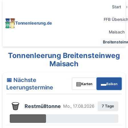
Start
FFB Übersich
Tonnenleerung.de
Maisach
Breitenstein
Tonnenleerung Breitensteinweg
Maisach
📅 Nächste
▤
▬
Karten
Balken
Leerungstermine
🗑️
Restmülltonne
Mo., 17.08.2026
7 Tage