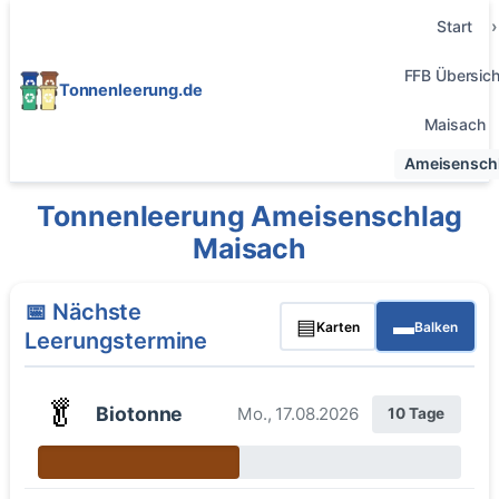
Start
FFB Übersich
Tonnenleerung.de
Maisach
Ameisensch
Tonnenleerung Ameisenschlag
Maisach
📅 Nächste
▤
▬
Karten
Balken
Leerungstermine
🥬
Biotonne
Mo., 17.08.2026
10 Tage