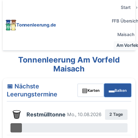
Start
FFB Übersich
Tonnenleerung.de
Maisach
Am Vorfel
Tonnenleerung Am Vorfeld
Maisach
📅 Nächste
▤
▬
Karten
Balken
Leerungstermine
🗑️
Restmülltonne
Mo., 10.08.2026
2 Tage