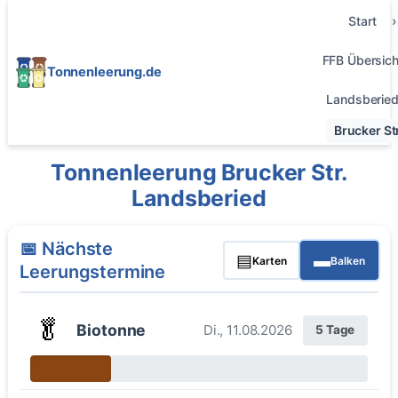
Start
FFB Übersich
Tonnenleerung.de
Landsberie
Brucker Str
Tonnenleerung Brucker Str.
Landsberied
📅 Nächste
▤
▬
Karten
Balken
Leerungstermine
🥬
Biotonne
Di., 11.08.2026
5 Tage