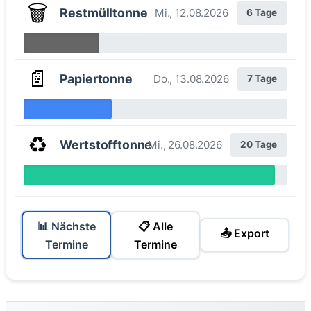
🗑️
Restmülltonne
Mi., 12.08.2026
6 Tage
📄
Papiertonne
Do., 13.08.2026
7 Tage
♻️
Wertstofftonne
Mi., 26.08.2026
20 Tage
📊 Nächste
📋 Alle
📤 Export
Termine
Termine