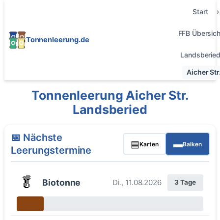
Start
FFB Übersich
Tonnenleerung.de
Landsberie
Aicher Str
Tonnenleerung Aicher Str.
Landsberied
📅 Nächste
▤
▬
Karten
Balken
Leerungstermine
🥬
Biotonne
Di., 11.08.2026
3 Tage