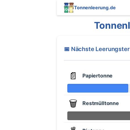
Tonnenleerung.de
Tonnenl
📅 Nächste Leerungste
📄
Papiertonne
🗑️
Restmülltonne