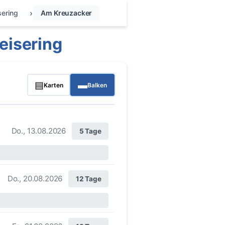
sering
Am Kreuzacker
eisering
▤
▬
Karten
Balken
Do., 13.08.2026
5 Tage
Do., 20.08.2026
12 Tage