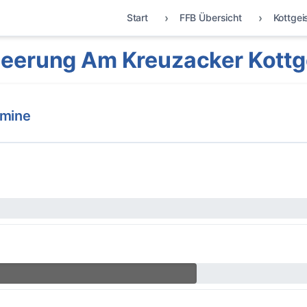
Start
FFB Übersicht
Kottgei
eerung Am Kreuzacker Kottg
rmine