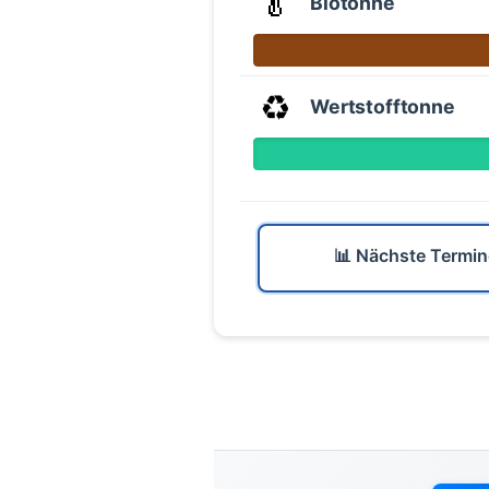
🥬
Biotonne
♻️
Wertstofftonne
📊 Nächste Termin