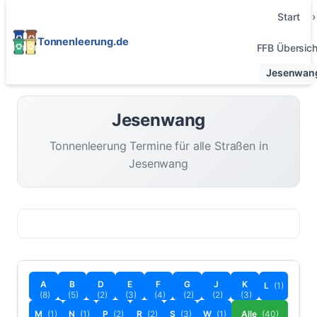
Start
Tonnenleerung.de
FFB Übersich
Jesenwan
Jesenwang
Tonnenleerung Termine für alle Straßen in
Jesenwang
A
B
D
E
F
G
J
K
L
(1)
(8)
(5)
(2)
(3)
(4)
(2)
(2)
(3)
M
(1)
N
(1)
P
(2)
R
(2)
S
(3)
W
(1)
Alle
(40)