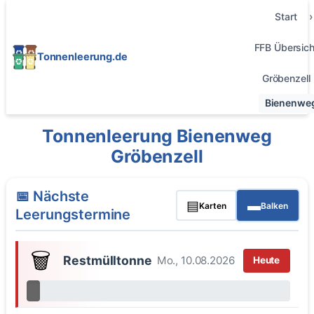
Start
FFB Übersich
Tonnenleerung.de
Gröbenzell
Bienenwe
Tonnenleerung Bienenweg
Gröbenzell
📅 Nächste
▤
▬
Karten
Balken
Leerungstermine
🗑️
Restmülltonne
Mo., 10.08.2026
Heute