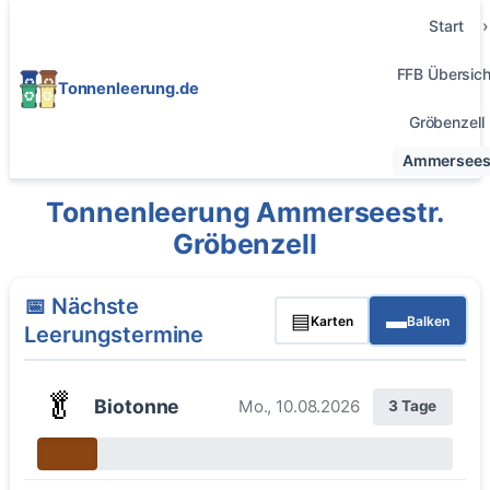
Start
FFB Übersich
Tonnenleerung.de
Gröbenzell
Ammerseest
Tonnenleerung Ammerseestr.
Gröbenzell
📅 Nächste
▤
▬
Karten
Balken
Leerungstermine
🥬
Biotonne
Mo., 10.08.2026
3 Tage