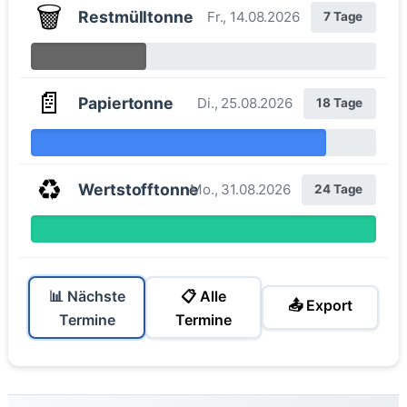
🗑️
Restmülltonne
Fr., 14.08.2026
7 Tage
📄
Papiertonne
Di., 25.08.2026
18 Tage
♻️
Wertstofftonne
Mo., 31.08.2026
24 Tage
📊 Nächste
📋 Alle
📤 Export
Termine
Termine