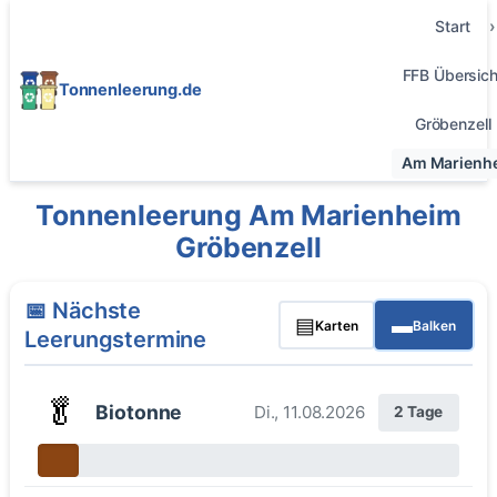
Start
FFB Übersich
Tonnenleerung.de
Gröbenzell
Am Marienh
Tonnenleerung Am Marienheim
Gröbenzell
📅 Nächste
▤
▬
Karten
Balken
Leerungstermine
🥬
Biotonne
Di., 11.08.2026
2 Tage