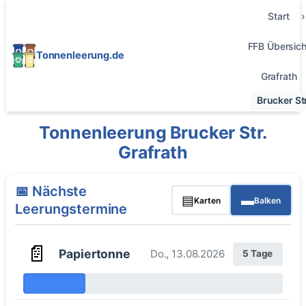
Start
FFB Übersich
Tonnenleerung.de
Grafrath
Brucker Str
Tonnenleerung Brucker Str.
Grafrath
📅 Nächste
▤
▬
Karten
Balken
Leerungstermine
📄
Papiertonne
Do., 13.08.2026
5 Tage