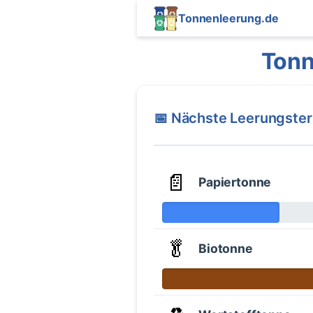
Tonnenleerung.de
Tonn
📅 Nächste Leerungste
📄
Papiertonne
🥬
Biotonne