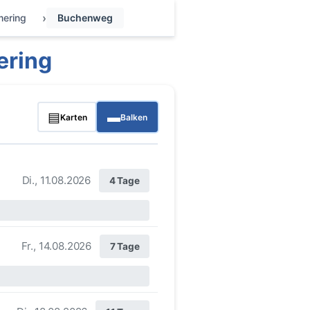
mering
Buchenweg
ering
▤
▬
Karten
Balken
Di., 11.08.2026
4 Tage
Fr., 14.08.2026
7 Tage