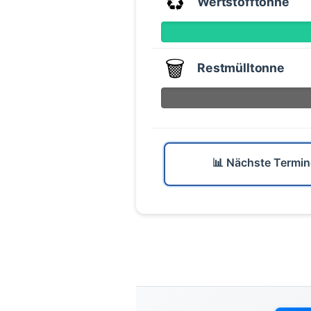
♻️
Wertstofftonne
🗑️
Restmülltonne
📊 Nächste Termin