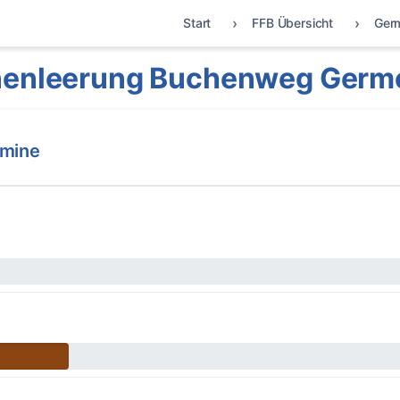
Start
FFB Übersicht
Ger
enleerung Buchenweg Germ
rmine