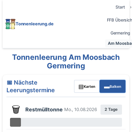
Start
FFB Übersich
Tonnenleerung.de
Germering
Am Moosba
Tonnenleerung Am Moosbach
Germering
📅 Nächste
▤
▬
Karten
Balken
Leerungstermine
🗑️
Restmülltonne
Mo., 10.08.2026
2 Tage