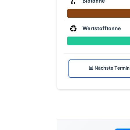
🥬
Biotonne
♻️
Wertstofftonne
📊 Nächste Termin