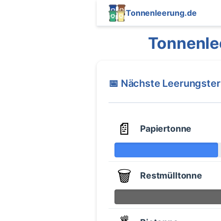
Tonnenleerung.de
Tonnenle
📅 Nächste Leerungste
📄
Papiertonne
🗑️
Restmülltonne