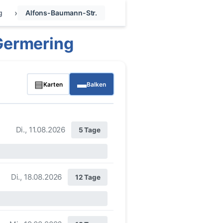
g
Alfons-Baumann-Str.
Germering
▤
▬
Karten
Balken
Di., 11.08.2026
5 Tage
Di., 18.08.2026
12 Tage