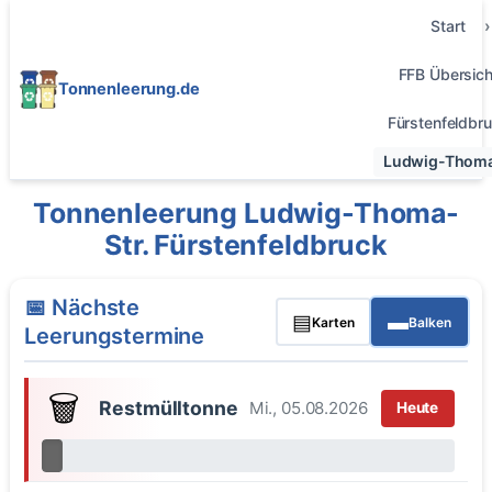
Start
FFB Übersich
Tonnenleerung.de
Fürstenfeldbr
Ludwig-Thoma
Tonnenleerung Ludwig-Thoma-
Str. Fürstenfeldbruck
📅 Nächste
▤
▬
Karten
Balken
Leerungstermine
🗑️
Restmülltonne
Mi., 05.08.2026
Heute