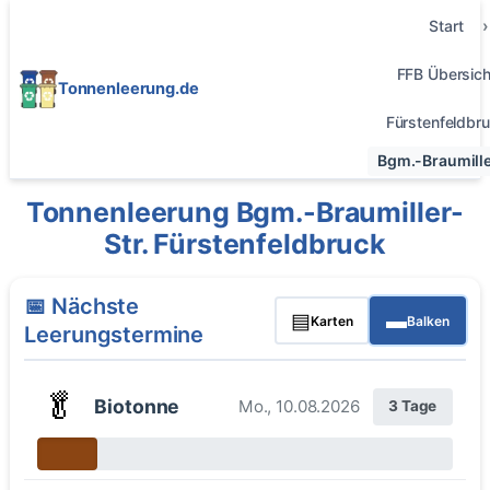
Start
FFB Übersich
Tonnenleerung.de
Fürstenfeldbr
Bgm.-Braumille
Tonnenleerung Bgm.-Braumiller-
Str. Fürstenfeldbruck
📅 Nächste
▤
▬
Karten
Balken
Leerungstermine
🥬
Biotonne
Mo., 10.08.2026
3 Tage