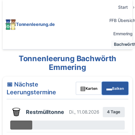
Start
FFB Übersich
Tonnenleerung.de
Emmering
Bachwört
Tonnenleerung Bachwörth
Emmering
📅 Nächste
▤
▬
Karten
Balken
Leerungstermine
🗑️
Restmülltonne
Di., 11.08.2026
4 Tage