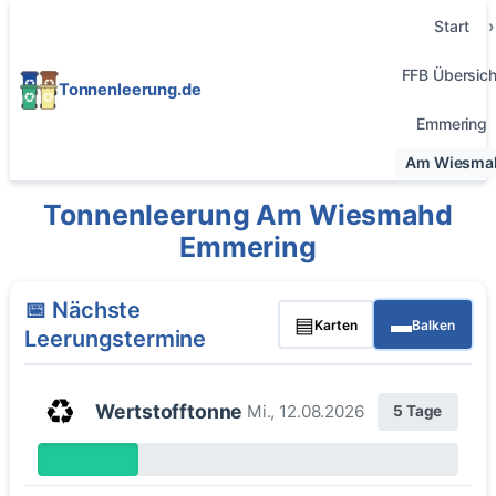
Start
FFB Übersich
Tonnenleerung.de
Emmering
Am Wiesma
Tonnenleerung Am Wiesmahd
Emmering
📅 Nächste
▤
▬
Karten
Balken
Leerungstermine
♻️
Wertstofftonne
Mi., 12.08.2026
5 Tage